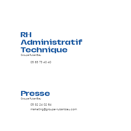
RH
Administratif
Technique
Groupe RubanBleu
05 65 73 40 40
Presse
Groupe RubanBleu
05 82 24 02 64
marketing@groupe-rubanbleu.com