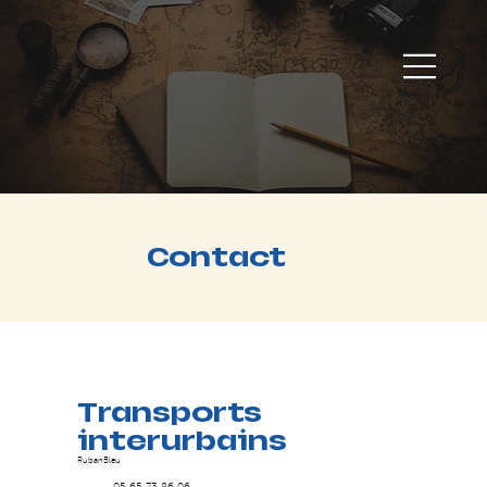
Contact
Transports
interurbains
RubanBleu
05 65 73 86 06