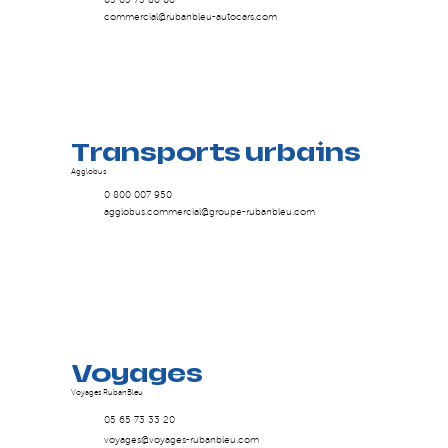
commercial@rubanbleu-autocars.com
Transports urbains
Agglobus
0 800 007 950
agglobus.commercial@groupe-rubanbleu.com
Voyages
Voyages RubanBleu
05 65 73 33 20
voyages@voyages-rubanbleu.com