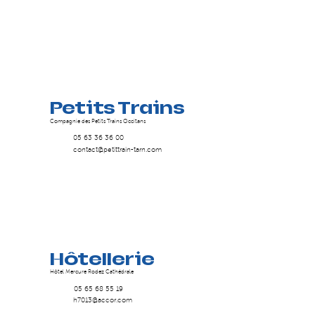
Petits Trains
Compagnie des Petits Trains Occitans
05 63 36 36 00
contact@petittrain-tarn.com
Hôtellerie
Hôtel Mercure Rodez Cathédrale
05 65 68 55 19
h7013@accor.com